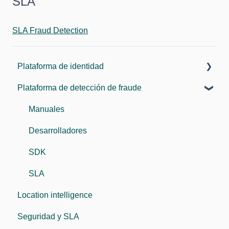
SLA
SLA Fraud Detection
Plataforma de identidad
Plataforma de detección de fraude
Componentes
Guía del usuario
Manuales
Guia del administrador
Desarrolladores
Plataforma de identidad
SDK
Protocolos de integración
SLA
Location intelligence
Integraciones
Seguridad y SLA
SLA