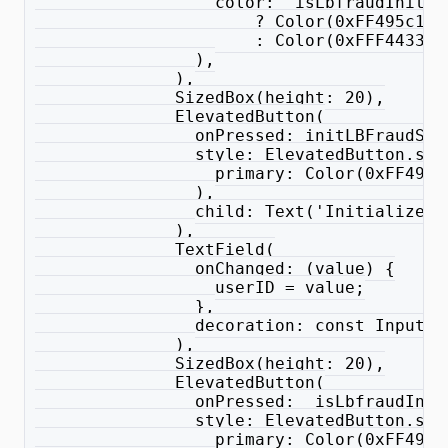
                  color: _isLbfraudInitia
                      ? Color(0xFF495c11f
                      : Color(0xFFF44336)
                ),
              ),
              SizedBox(height: 20),
              ElevatedButton(
                onPressed: initLBFraudSta
                style: ElevatedButton.sty
                  primary: Color(0xFF495c
                ),
                child: Text('Initialize L
              ),
              TextField(
                onChanged: (value) {
                  userID = value;
                },
                decoration: const InputDe
              ),
              SizedBox(height: 20),
              ElevatedButton(
                onPressed: _isLbfraudInit
                style: ElevatedButton.sty
                  primary: Color(0xFF495c