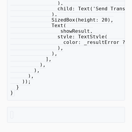
                ),
                child: Text('Send Transac
              ),
              SizedBox(height: 20),
              Text(
                _showResult,
                style: TextStyle(
                  color: _resultError ? C
                ),
              ),
            ],
          ),
        ),
      ),
    ));
  }
}