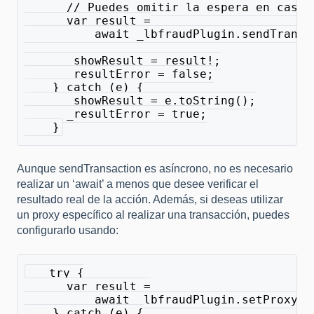
      // Puedes omitir la espera en caso 
      var result =
          await _lbfraudPlugin.sendTransa
      _showResult = result!;
      _resultError = false;
    } catch (e) {
      _showResult = e.toString();
      _resultError = true;
    }
Aunque sendTransaction es asíncrono, no es necesario
realizar un ‘await’ a menos que desee verificar el
resultado real de la acción. Además, si deseas utilizar
un proxy específico al realizar una transacción, puedes
configurarlo usando:
   try {
      var result =
          await _lbfraudPlugin.setProxy(h
    } catch (e) {