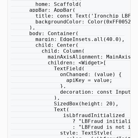
        home: Scaffold(
      appBar: AppBar(
        title: const Text('Ironchip LBFra
        backgroundColor: Color(0xFF005255
      ),
      body: Container(
        margin: EdgeInsets.all(40.0),
        child: Center(
          child: Column(
            mainAxisAlignment: MainAxisAl
            children: <Widget>[
              TextField(
                onChanged: (value) {
                  apiKey = value;
                },
                decoration: const InputDe
              ),
              SizedBox(height: 20),
              Text(
                _isLbfraudInitialized
                    ? "LBFraud initialize
                    : "LBFraud is not ini
                style: TextStyle(