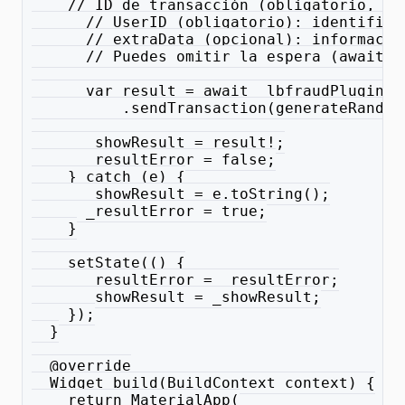
    // ID de transacción (obligatorio, ún
      // UserID (obligatorio): identifica
      // extraData (opcional): informació
      // Puedes omitir la espera (await) 
      var result = await _lbfraudPlugin
          .sendTransaction(generateRandom
      _showResult = result!;
      _resultError = false;
    } catch (e) {
      _showResult = e.toString();
      _resultError = true;
    }
    setState(() {
      _resultError = _resultError;
      _showResult = _showResult;
    });
  }
  @override
  Widget build(BuildContext context) {
    return MaterialApp(