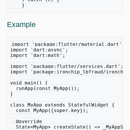
    }
Example
import 'package:flutter/material.dart';
import 'dart:async';
import 'dart:math';
import 'package:flutter/services.dart';
import 'package:ironchip_lbfraud/ironchip
void main() {
  runApp(const MyApp());
}
class MyApp extends StatefulWidget {
  const MyApp({super.key});
  @override
  State<MyApp> createState() => _MyAppSta