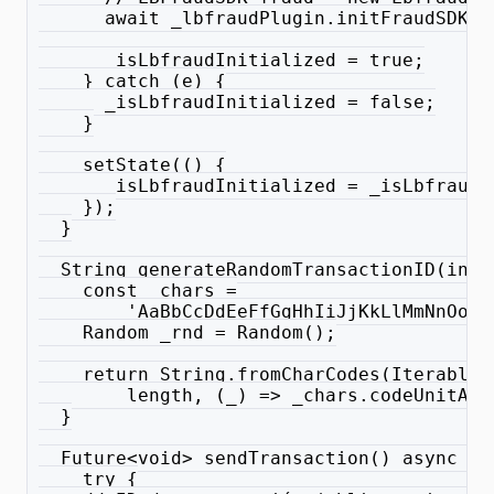
      await _lbfraudPlugin.initFraudSDK(a
      _isLbfraudInitialized = true;
    } catch (e) {
      _isLbfraudInitialized = false;
    }
    setState(() {
      _isLbfraudInitialized = _isLbfraudI
    });
  }
  String generateRandomTransactionID(int 
    const _chars =
        'AaBbCcDdEeFfGgHhIiJjKkLlMmNnOoPp
    Random _rnd = Random();
    return String.fromCharCodes(Iterable.
        length, (_) => _chars.codeUnitAt(
  }
  Future<void> sendTransaction() async {
    try {