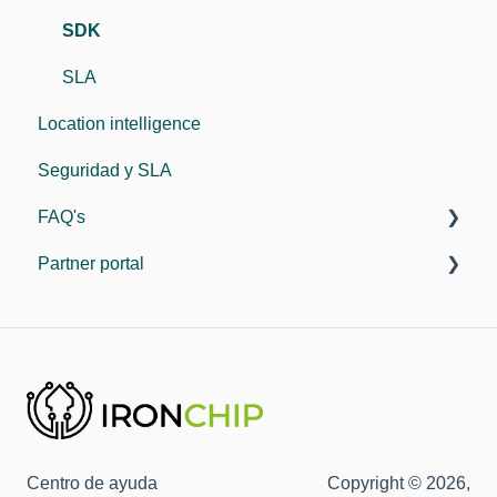
Plataforma de identidad
SDK
Protocolos de integración
SLA
Location intelligence
Integraciones
Seguridad y SLA
SLA
FAQ's
Partner portal
General
Plataforma de identidad
Partner program
Documentación identity platform
Documentación fraude
Centro de ayuda
Copyright © 2026,