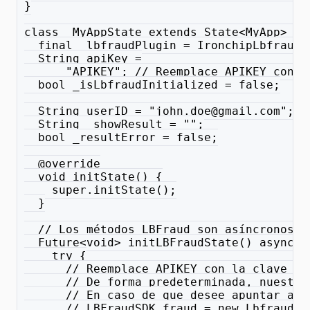
}
class _MyAppState extends State<MyApp> {
  final _lbfraudPlugin = IronchipLbfraud(
  String apiKey =
      "APIKEY"; // Reemplace APIKEY con l
  bool _isLbfraudInitialized = false;
  String userID = "john.doe@gmail.com"; /
  String _showResult = "";
  bool _resultError = false;
  @override
  void initState() {
    super.initState();
  }
  // Los métodos LBFraud son asíncronos, 
  Future<void> initLBFraudState() async {
    try {
      // Reemplace APIKEY con la clave AP
      // De forma predeterminada, nuestro
      // En caso de que desee apuntar a u
      // LBFraudSDK fraud = new LbfraudFl