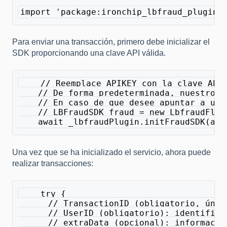
import 'package:ironchip_lbfraud_plugin/
Para enviar una transacción, primero debe inicializar el
SDK proporcionando una clave API válida.
    // Reemplace APIKEY con la clave API
    // De forma predeterminada, nuestro p
    // En caso de que desee apuntar a un 
    // LBFraudSDK fraud = new LbfraudFlut
    await _lbfraudPlugin.initFraudSDK(api
Una vez que se ha inicializado el servicio, ahora puede
realizar transacciones:
    try {
      // TransactionID (obligatorio, únic
      // UserID (obligatorio): identifica
      // extraData (opcional): informació