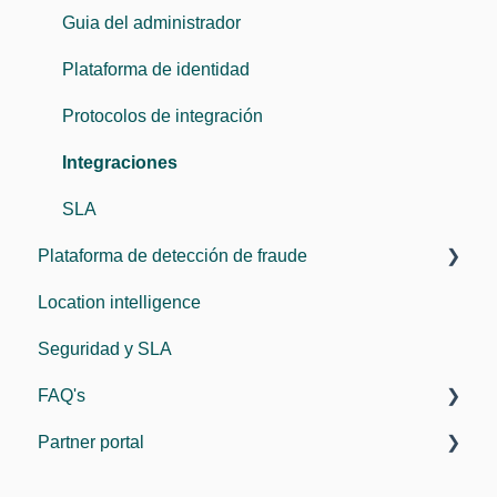
Guia del administrador
Plataforma de identidad
Protocolos de integración
Integraciones
SLA
Plataforma de detección de fraude
Location intelligence
Manuales
Seguridad y SLA
Desarrolladores
FAQ's
SDK
Partner portal
SLA
General
Plataforma de identidad
Partner program