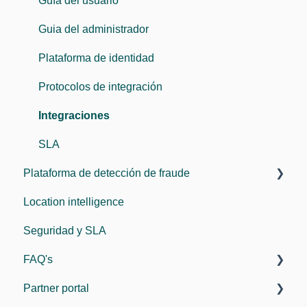
Guía del usuario
Guia del administrador
Plataforma de identidad
Protocolos de integración
Integraciones
SLA
Plataforma de detección de fraude
Location intelligence
Manuales
Seguridad y SLA
Desarrolladores
FAQ's
SDK
Partner portal
SLA
General